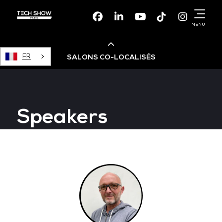
Facebook
Linkedin
Youtube
TikTok
Instagr
MENU
FR
SALONS CO-LOCALISÉS
Cloud & AI Infrastructure
Speakers
Devops Live
Cloud & Cyber Security
Data & AI Leaders Summit
Data Centre World