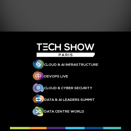
CLOUD & AI INFRASTRUCTURE
DEVOPS LIVE
CLOUD & CYBER SECURITY
DATA & AI LEADERS SUMMIT
DATA CENTRE WORLD