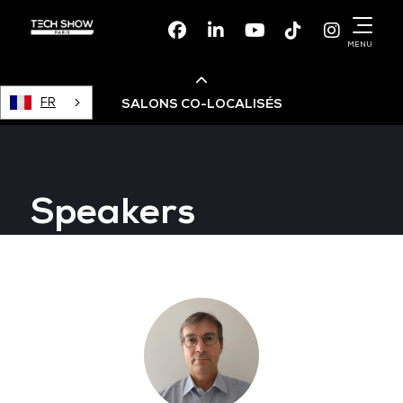
Facebook
Linkedin
Youtube
TikTok
Instagr
MENU
FR
SALONS CO-LOCALISÉS
Cloud & AI Infrastructure
Speakers
Devops Live
Cloud & Cyber Security
Data & AI Leaders Summit
Data Centre World