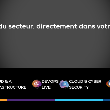
du secteur, directement dans votr
D & AI
DEVOPS
CLOUD & CYBER
RASTRUCTURE
LIVE
SECURITY