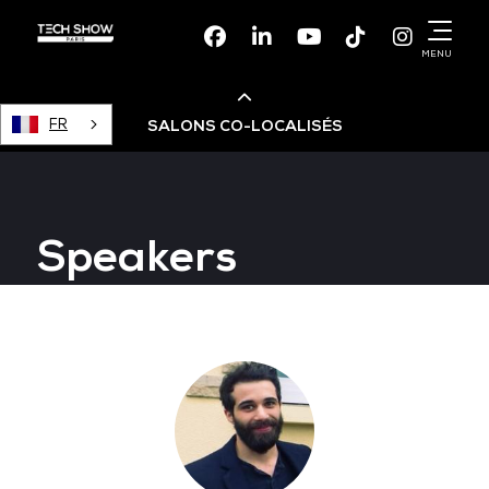
Facebook
Linkedin
Youtube
TikTok
Instagr
MENU
FR
SALONS CO-LOCALISÉS
Cloud & AI Infrastructure
Speakers
Devops Live
Cloud & Cyber Security
Data & AI Leaders Summit
Data Centre World