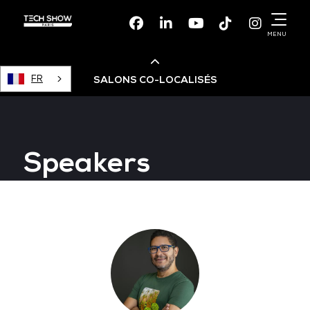
Facebook
Linkedin
Youtube
TikTok
Instagr
MENU
FR
SALONS CO-LOCALISÉS
Cloud & AI Infrastructure
Speakers
Devops Live
Cloud & Cyber Security
Data & AI Leaders Summit
Data Centre World