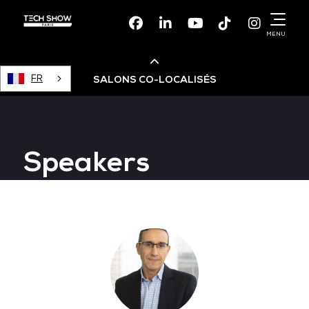
Facebook
Linkedin
Youtube
TikTok
Instagr
MENU
FR
SALONS CO-LOCALISÉS
Cloud & AI Infrastructure
Speakers
Devops Live
Cloud & Cyber Security
Data & AI Leaders Summit
Data Centre World