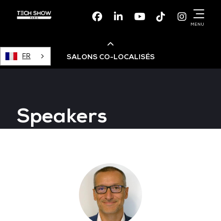
Facebook
Linkedin
Youtube
TikTok
Instagr
MENU
FR
SALONS CO-LOCALISÉS
Cloud & AI Infrastructure
Speakers
Devops Live
Cloud & Cyber Security
Data & AI Leaders Summit
Data Centre World