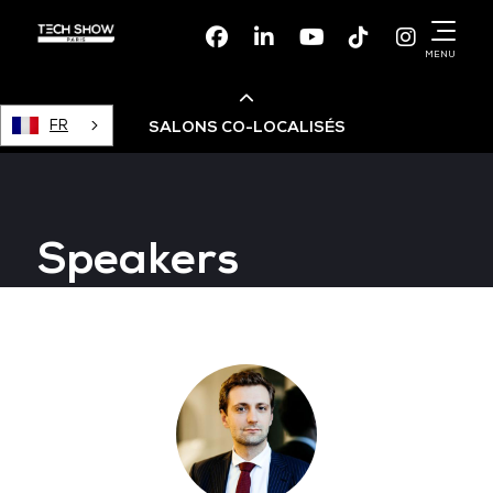
Facebook
Linkedin
Youtube
TikTok
Instagr
MENU
FR
SALONS CO-LOCALISÉS
Cloud & AI Infrastructure
Speakers
Devops Live
Cloud & Cyber Security
Data & AI Leaders Summit
Data Centre World