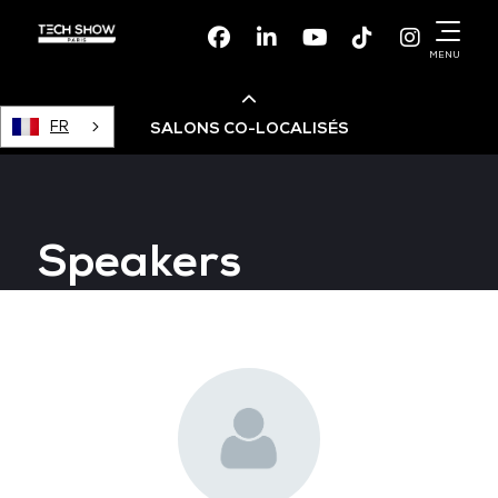
Facebook
Linkedin
Youtube
TikTok
Instagr
MENU
FR
SALONS CO-LOCALISÉS
Cloud & AI Infrastructure
Speakers
Devops Live
Cloud & Cyber Security
Data & AI Leaders Summit
Data Centre World