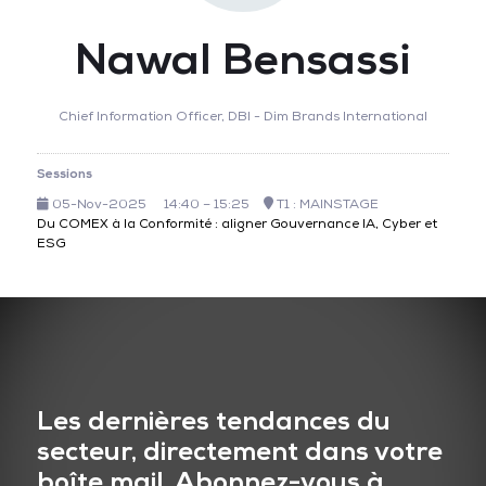
Nawal Bensassi
Chief Information Officer,
DBI - Dim Brands International
Sessions
05-Nov-2025
14:40 – 15:25
T1 : MAINSTAGE
Du COMEX à la Conformité : aligner Gouvernance IA, Cyber et
ESG
Les dernières tendances du
secteur, directement dans votre
boîte mail. Abonnez-vous à