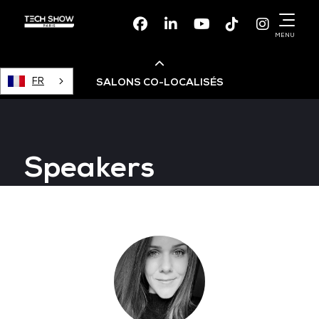
Facebook
Linkedin
Youtube
TikTok
Instagr
MENU
FR
SALONS CO-LOCALISÉS
Cloud & AI Infrastructure
Speakers
Devops Live
Cloud & Cyber Security
Data & AI Leaders Summit
Data Centre World