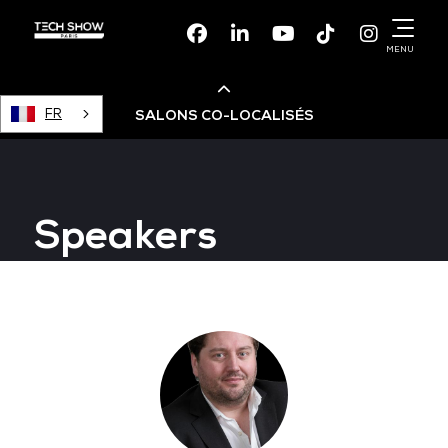
Facebook
Linkedin
Youtube
TikTok
Instagr
MENU
FR
SALONS CO-LOCALISÉS
Cloud & AI Infrastructure
Speakers
Devops Live
Cloud & Cyber Security
Data & AI Leaders Summit
Data Centre World