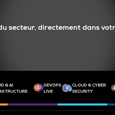
du secteur, directement dans votr
D & AI
DEVOPS
CLOUD & CYBER
RASTRUCTURE
LIVE
SECURITY