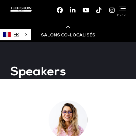
Facebook
Linkedin
Youtube
TikTok
Instagr
MENU
FR
SALONS CO-LOCALISÉS
Cloud & AI Infrastructure
Speakers
Devops Live
Cloud & Cyber Security
Data & AI Leaders Summit
Data Centre World