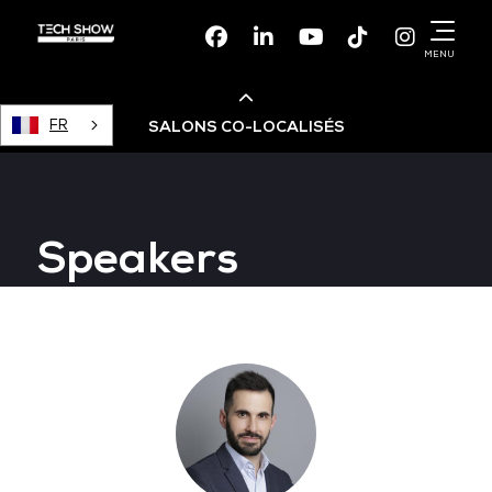
Facebook
Linkedin
Youtube
TikTok
Instagr
MENU
FR
SALONS CO-LOCALISÉS
Cloud & AI Infrastructure
Speakers
Devops Live
Cloud & Cyber Security
Data & AI Leaders Summit
Data Centre World