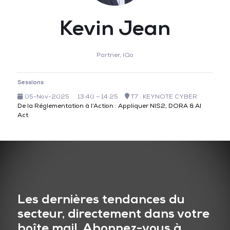
Kevin Jean
Partner,
IQo
Sessions
05-Nov-2025
13:40 – 14:25
T7 : KEYNOTE CYBER
De la Réglementation à l’Action : Appliquer NIS2, DORA & AI
Act
Les dernières tendances du
secteur, directement dans votre
boîte mail. Abonnez-vous à