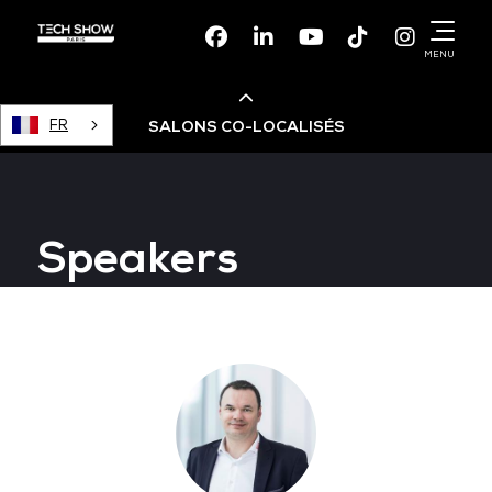
Facebook
Linkedin
Youtube
TikTok
Instagr
MENU
FR
SALONS CO-LOCALISÉS
Cloud & AI Infrastructure
Speakers
Devops Live
Cloud & Cyber Security
Data & AI Leaders Summit
Data Centre World