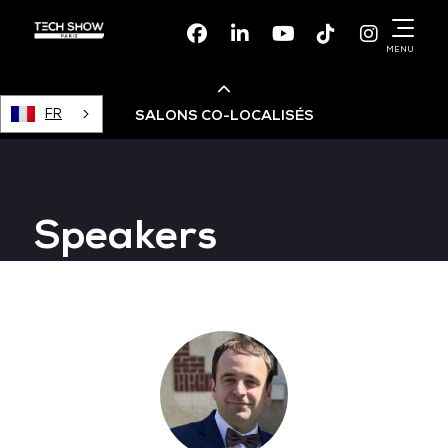
Facebook
Linkedin
Youtube
TikTok
Instagr
MENU
FR
SALONS CO-LOCALISÉS
Cloud & AI Infrastructure
Speakers
Devops Live
Cloud & Cyber Security
Data & AI Leaders Summit
Data Centre World