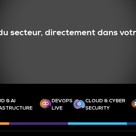
du secteur, directement dans votr
D & AI
DEVOPS
CLOUD & CYBER
RASTRUCTURE
LIVE
SECURITY