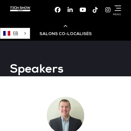
Facebook
Linkedin
Youtube
TikTok
Instagr
MENU
FR
SALONS CO-LOCALISÉS
Cloud & AI Infrastructure
Speakers
Devops Live
Cloud & Cyber Security
Data & AI Leaders Summit
Data Centre World