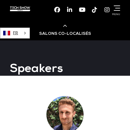
Facebook
Linkedin
Youtube
TikTok
Instagr
MENU
FR
SALONS CO-LOCALISÉS
Cloud & AI Infrastructure
Speakers
Devops Live
Cloud & Cyber Security
Data & AI Leaders Summit
Data Centre World