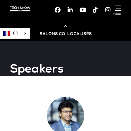
Facebook
Linkedin
Youtube
TikTok
Instagr
MENU
FR
SALONS CO-LOCALISÉS
Cloud & AI Infrastructure
Speakers
Devops Live
Cloud & Cyber Security
Data & AI Leaders Summit
Data Centre World