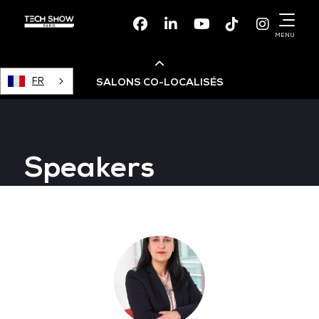
Facebook
Linkedin
Youtube
TikTok
Instagr
MENU
FR
SALONS CO-LOCALISÉS
Cloud & AI Infrastructure
Speakers
Devops Live
Cloud & Cyber Security
Data & AI Leaders Summit
Data Centre World