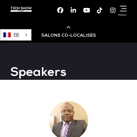
Facebook
Linkedin
Youtube
TikTok
Instagr
MENU
FR
SALONS CO-LOCALISÉS
Cloud & AI Infrastructure
Speakers
Devops Live
Cloud & Cyber Security
Data & AI Leaders Summit
Data Centre World