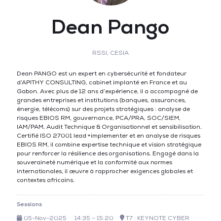
Dean Pango
RSSI,
CESIA
Dean PANGO est un expert en cybersécurité et fondateur
d’APITHY CONSULTING, cabinet implanté en France et au
Gabon. Avec plus de 12 ans d’expérience, il a accompagné de
grandes entreprises et institutions (banques, assurances,
énergie, télécoms) sur des projets stratégiques : analyse de
risques EBIOS RM, gouvernance, PCA/PRA, SOC/SIEM,
IAM/PAM, Audit Technique & Organisationnel et sensibilisation.
Certifié ISO 27001 lead +implementer et en analyse de risques
EBIOS RM, il combine expertise technique et vision stratégique
pour renforcer la résilience des organisations. Engagé dans la
souveraineté numérique et la conformité aux normes
internationales, il œuvre à rapprocher exigences globales et
contextes africains.
Sessions
05-Nov-2025
14:35 – 15:20
T7 : KEYNOTE CYBER