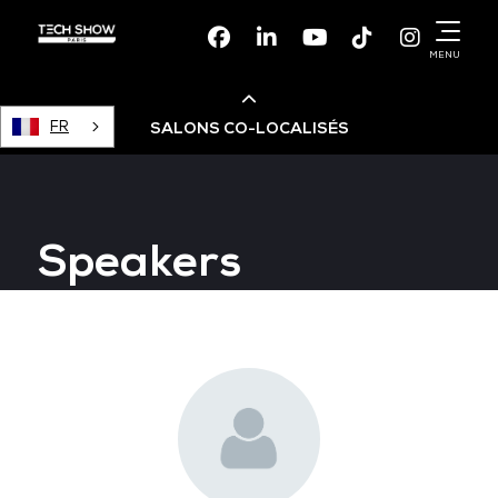
Facebook
Linkedin
Youtube
TikTok
Instagr
MENU
FR
SALONS CO-LOCALISÉS
Cloud & AI Infrastructure
Speakers
Devops Live
Cloud & Cyber Security
Data & AI Leaders Summit
Data Centre World