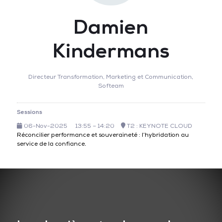
Damien
Kindermans
Directeur Transformation, Marketing et Communication,
Softeam
Sessions
06-Nov-2025
13:55 – 14:20
T2 : KEYNOTE CLOUD
Réconcilier performance et souveraineté : l’hybridation au
service de la confiance.