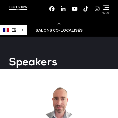
Facebook
Linkedin
Youtube
TikTok
Instagr
MENU
FR
SALONS CO-LOCALISÉS
Cloud & AI Infrastructure
Speakers
Devops Live
Cloud & Cyber Security
Data & AI Leaders Summit
Data Centre World