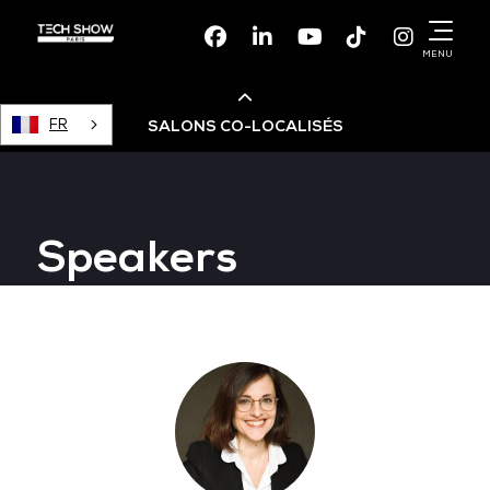
Facebook
Linkedin
Youtube
TikTok
Instagr
MENU
FR
SALONS CO-LOCALISÉS
Cloud & AI Infrastructure
Speakers
Devops Live
Cloud & Cyber Security
Data & AI Leaders Summit
Data Centre World