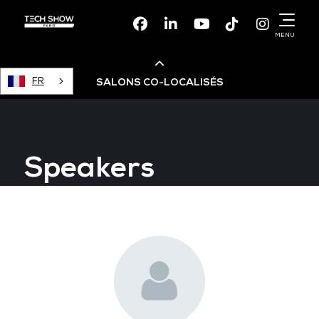
Facebook
Linkedin
Youtube
TikTok
Instagr
MENU
FR
SALONS CO-LOCALISÉS
Cloud & AI Infrastructure
Speakers
Devops Live
Cloud & Cyber Security
Data & AI Leaders Summit
Data Centre World