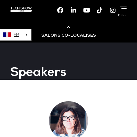
Facebook
Linkedin
Youtube
TikTok
Instagr
MENU
FR
SALONS CO-LOCALISÉS
Cloud & AI Infrastructure
Speakers
Devops Live
Cloud & Cyber Security
Data & AI Leaders Summit
Data Centre World