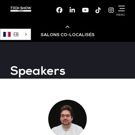
Facebook
Linkedin
Youtube
TikTok
Instagr
MENU
FR
SALONS CO-LOCALISÉS
Cloud & AI Infrastructure
Speakers
Devops Live
Cloud & Cyber Security
Data & AI Leaders Summit
Data Centre World