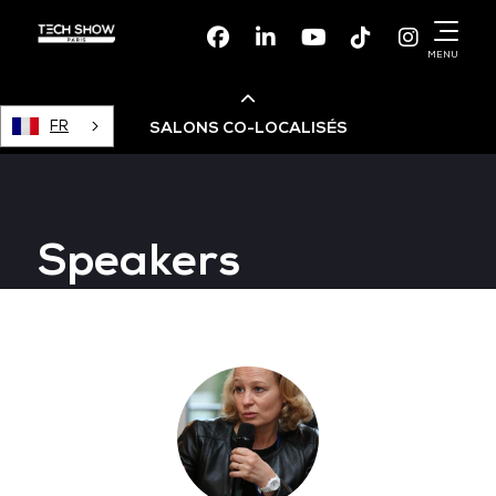
Facebook
Linkedin
Youtube
TikTok
Instagr
MENU
FR
SALONS CO-LOCALISÉS
Cloud & AI Infrastructure
Speakers
Devops Live
Cloud & Cyber Security
Data & AI Leaders Summit
Data Centre World