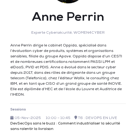
Anne Perrin
Experte Cybersécurité,
WOMEN4CYBER
Anne Perrin dirige le cabinet Oppida, spécialisé dans
l’évaluation cyber de produits, systèmes et organisations
sensibles, filiale du groupe Apave. Oppida dispose d’un CESTI
et de nombreuses certifications notamment PASSI LPM et
eIDaaS, PVID et PDIS. Anne a évolué dans le secteur cyber
depuis 2017, dans des rôles de dirigeante dans un groupe
telecom (Telefonica), chez l’éditeur Wallix, le consulting chez
IBM, et en tant que CISO d’un grand groupe de santé INOVIE.
Elle est diplômée d’HEC et de l’école du Louvre et Auditrice de
l’IHEDN.
Sessions
05-Nov-2025
10:00 – 10:45
T6 : DEVOPS EN LIVE
DevSecOps sans le buzz : Comment industrialiser la sécurité
sans ralentir la livraison