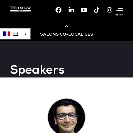
Facebook
Linkedin
Youtube
TikTok
Instagr
MENU
FR
SALONS CO-LOCALISÉS
Cloud & AI Infrastructure
Speakers
Devops Live
Cloud & Cyber Security
Data & AI Leaders Summit
Data Centre World