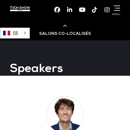
Facebook
Linkedin
Youtube
TikTok
Instagr
MENU
FR
SALONS CO-LOCALISÉS
Cloud & AI Infrastructure
Speakers
Devops Live
Cloud & Cyber Security
Data & AI Leaders Summit
Data Centre World