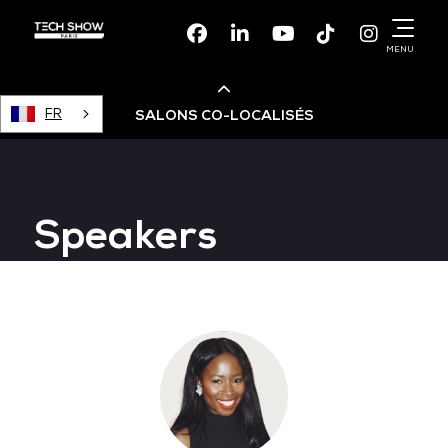
Facebook
Linkedin
Youtube
TikTok
Instagr
MENU
FR
SALONS CO-LOCALISÉS
Cloud & AI Infrastructure
Speakers
Devops Live
Cloud & Cyber Security
Data & AI Leaders Summit
Data Centre World