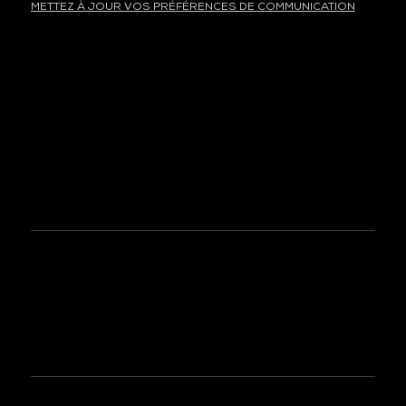
METTEZ À JOUR VOS PRÉFÉRENCES DE COMMUNICATION
INTERNATIONAL
TECH SHOW LONDON
TECH WEEK SINGAPORE
TECH SHOW MADRID
TECH SHOW FRANKFURT
DATA CENTER AMERICAS