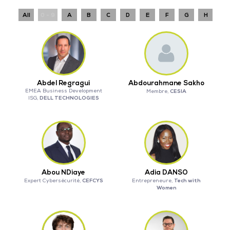
All
0 - 9
A
B
C
D
E
F
G
H
I
Abdel Regragui
Abdourahmane Sakho
EMEA Business Development
CESIA
Membre,
DELL TECHNOLOGIES
ISG,
Abou NDiaye
Adia DANSO
CEFCYS
Tech with
Expert Cybersécurité,
Entrepreneure,
Women