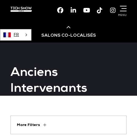
Facebook
Linkedin
Youtube
TikTok
Instagr
MENU
FR
SALONS CO-LOCALISÉS
Cloud & AI Infrastructure
Anciens
Devops Live
Intervenants
Cloud & Cyber Security
Data & AI Leaders Summit
More Filters
Data Centre World