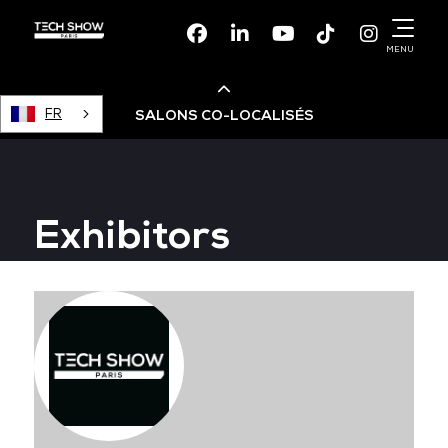
Facebook
Linkedin
Youtube
TikTok
Instagr
MENU
FR
SALONS CO-LOCALISÉS
Cloud & AI Infrastructure
Exhibitors
Devops Live
Cloud & Cyber Security
Data & AI Leaders Summit
Data Centre World