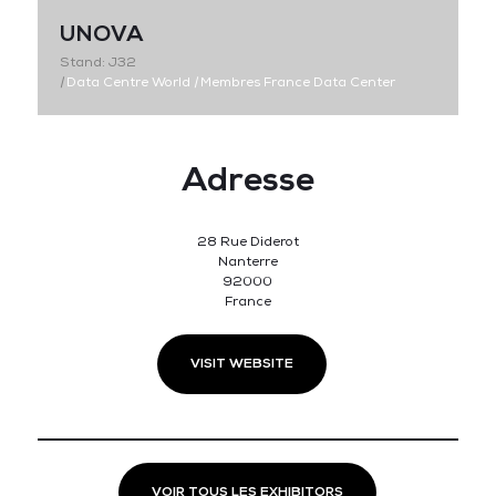
UNOVA
Stand: J32
|
Data Centre World
|
Membres France Data Center
Adresse
28 Rue Diderot
Nanterre
92000
France
VISIT WEBSITE
VOIR TOUS LES EXHIBITORS