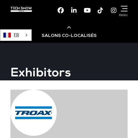
Facebook
Linkedin
Youtube
TikTok
Instagr
MENU
FR
SALONS CO-LOCALISÉS
Cloud & AI Infrastructure
Exhibitors
Devops Live
Cloud & Cyber Security
Data & AI Leaders Summit
Data Centre World