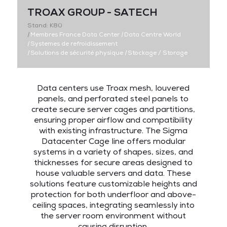
TROAX GROUP - SATECH
Stand: K80
|
Membres France Data Center
|
Data Centre World
|
Systemes de refroidissement
|
Solutions de sécurité physique
|
Stockage / Storage
Data centers use Troax mesh, louvered
panels, and perforated steel panels to
create secure server cages and partitions,
ensuring proper airflow and compatibility
with existing infrastructure. The Sigma
Datacenter Cage line offers modular
systems in a variety of shapes, sizes, and
thicknesses for secure areas designed to
house valuable servers and data. These
solutions feature customizable heights and
protection for both underfloor and above-
ceiling spaces, integrating seamlessly into
the server room environment without
causing disruption.