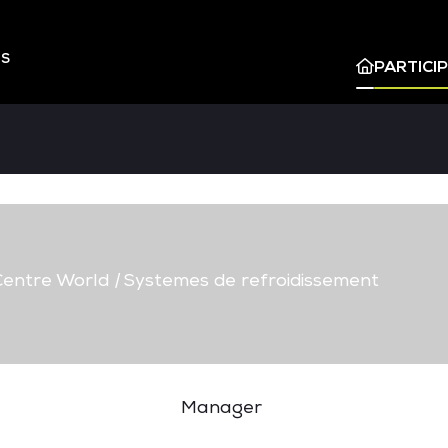
ES
PARTICI
entre World
|
Systemes de refroidissement
Manager