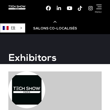
Facebook
Linkedin
Youtube
TikTok
Instagr
MENU
FR
SALONS CO-LOCALISÉS
Cloud & AI Infrastructure
Exhibitors
Devops Live
Cloud & Cyber Security
Data & AI Leaders Summit
Data Centre World