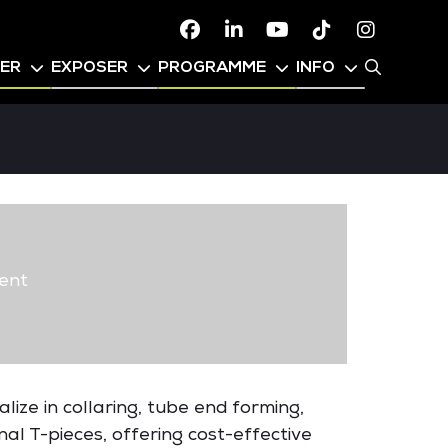
Facebook
Linkedin
Youtube
TikTok
Instagr
PER
EXPOSER
PROGRAMME
INFO
ent
lize in collaring, tube end forming,
nal T-pieces, offering cost-effective