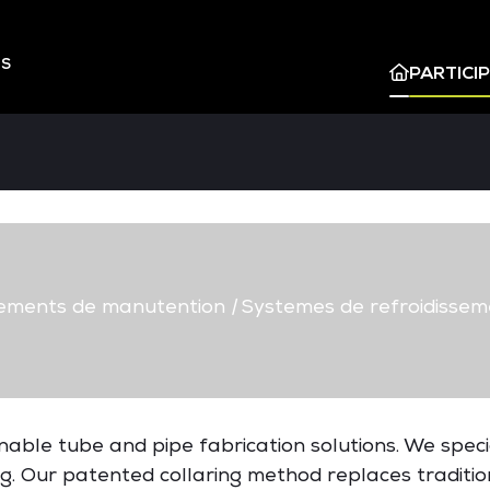
ES
PARTICI
ements de manutention
|
Systemes de refroidissem
inable tube and pipe fabrication solutions. We specia
ng. Our patented collaring method replaces traditio