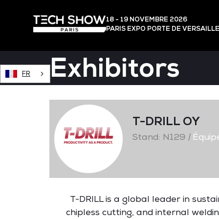
18 - 19 NOVEMBRE 2026
PARIS EXPO PORTE DE VERSAILL
Exhibitors
FR
T-DRILL OY
Stand: N129
|
Équip
T-DRILL is a global leader in susta
chipless cutting, and internal weldi