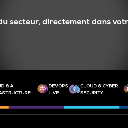
du secteur, directement dans votr
D & AI
DEVOPS
CLOUD & CYBER
RASTRUCTURE
LIVE
SECURITY