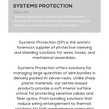
SYSTEMS PROTECTION
Stand: N01
|
Réseau électrique
|
Systemes de refroidissement
|
Incendie et sécurité
|
Solutions de sécurité physique
|
Réseaux et connectivité
|
Data Centre World
Systems Protection (SP) is the world’s
foremost supplier of protective sleeving
and shielding solutions for wires, hoses, and
mechanical assemblies.
Systems Protection offers solutions for
managing large quantities of wire bundles in
densely packed AI server racks. Unlike sharp
plastic materials, our textile-based
products provide a soft interior surface
critical for protecting sensitive cables and
fiber optics. From bundling solutions that
reduce wiring entanglement to thermal
solutions for high-performance computing