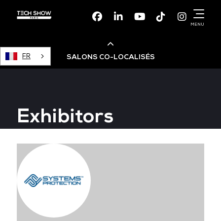
Facebook
Linkedin
Youtube
TikTok
Instagr
MENU
FR
SALONS CO-LOCALISÉS
Cloud & AI Infrastructure
Exhibitors
Devops Live
Cloud & Cyber Security
Data & AI Leaders Summit
Data Centre World