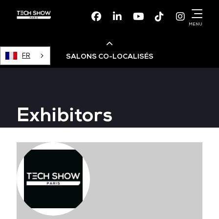
Facebook
Linkedin
Youtube
TikTok
Instagr
MENU
FR
SALONS CO-LOCALISÉS
Cloud & AI Infrastructure
Exhibitors
Devops Live
Cloud & Cyber Security
Data & AI Leaders Summit
Data Centre World