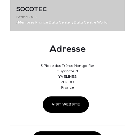
SOCOTEC
Stand: J22
|
Membres France Data Center
|
Data Centre World
Adresse
5 Place des Frères Montgolfier
Guyancourt
YVELINES
78280
France
VISIT WEBSITE