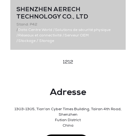
SHENZHEN AERECH
TECHNOLOGY CO., LTD
Stand: P42
|
Data Centre World
|
Solutions de sécurité physique
|
Réseaux et connectivité
|
Serveur OEM
|
Stockage / Storage
1212
Adresse
1303-1305, Tian'an Cyber Times Building, Tairan 4th Road,
Shenzhen
Futian District
China