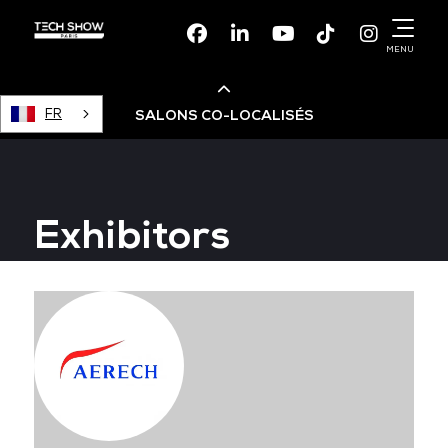
Facebook
Linkedin
Youtube
TikTok
Instagr
MENU
FR
SALONS CO-LOCALISÉS
Cloud & AI Infrastructure
Exhibitors
Devops Live
Cloud & Cyber Security
Data & AI Leaders Summit
Data Centre World