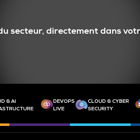
du secteur, directement dans votr
D & AI
DEVOPS
CLOUD & CYBER
RASTRUCTURE
LIVE
SECURITY