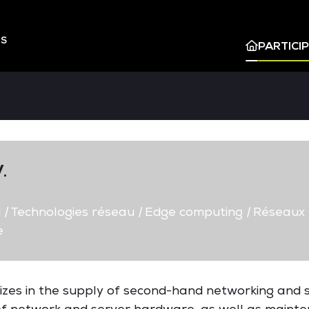
ES
PARTICI
.
d
|
Technologies réseau
|
Edge computing
|
Réseaux e
e
lizes in the supply of second-hand networking and