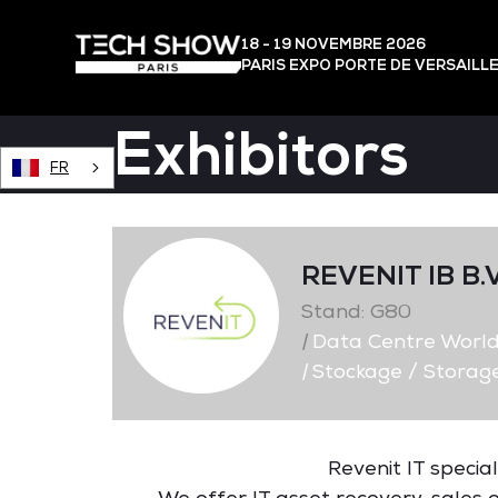
18 - 19 NOVEMBRE 2026
PARIS EXPO PORTE DE VERSAILL
Exhibitors
FR
REVENIT IB B.V
Stand: G80
|
Data Centre Worl
|
Stockage / Storag
Revenit IT specia