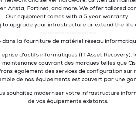
 of network and server hardware, as well as maint
per, Arista, Fortinet, and more. We offer tailored co
Our equipment comes with a 5 year warranty.
g to upgrade your infrastructure or extend the life 
-----------------------
sé dans la fourniture de matériel réseau informatiqu
eprise d'actifs informatiques (IT Asset Recovery),
e maintenance couvrant des marques telles que Cisco
ffrons également des services de configuration sur
semble de nos équipements est couvert par une gar
ous souhaitez moderniser votre infrastructure infor
de vos équipements existants.