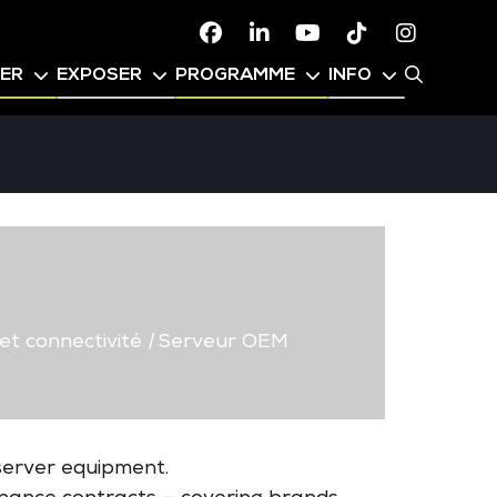
Facebook
Linkedin
Youtube
TikTok
Instagr
PER
EXPOSER
PROGRAMME
INFO
t connectivité
|
Serveur OEM
 server equipment.