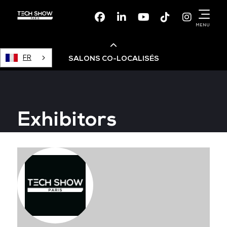
Facebook
Linkedin
Youtube
TikTok
Instagr
MENU
FR
SALONS CO-LOCALISÉS
Cloud & AI Infrastructure
Exhibitors
Devops Live
Cloud & Cyber Security
Data & AI Leaders Summit
Data Centre World