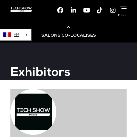
Facebook
Linkedin
Youtube
TikTok
Instagr
MENU
FR
SALONS CO-LOCALISÉS
Cloud & AI Infrastructure
Exhibitors
Devops Live
Cloud & Cyber Security
Data & AI Leaders Summit
Data Centre World