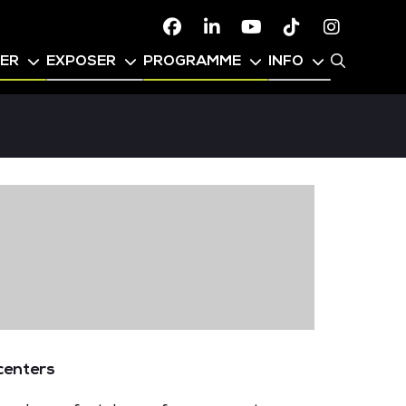
Facebook
Linkedin
Youtube
TikTok
Instagr
PER
EXPOSER
PROGRAMME
INFO
 centers