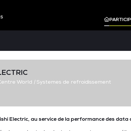
ES
PARTICI
LECTRIC
entre World
|
Systemes de refroidissement
shi Electric, au service de la performance des data