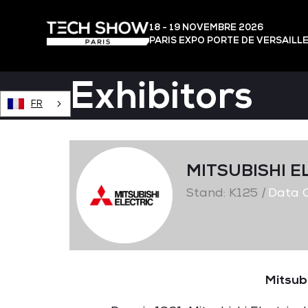
18 - 19 NOVEMBRE 2026
PARIS EXPO PORTE DE VERSAILL
Exhibitors
FR
MITSUBISHI E
Stand: K125
|
Data C
Mitsubi