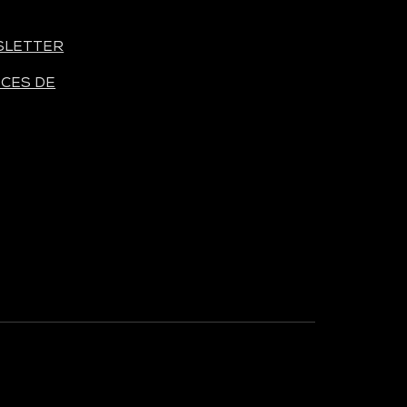
INTERNATIONAL
SLETTER
TECH SHOW LONDON
CES DE
TECH WEEK
SINGAPORE
TECH SHOW MADRID
TECH
SHOW FRANKFURT
DATA CENTER
AMERICAS