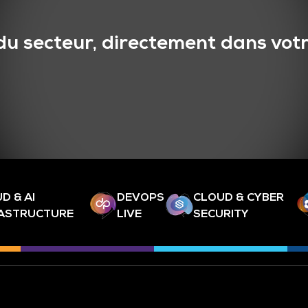
du secteur, directement dans votr
D & AI
DEVOPS
CLOUD & CYBER
RASTRUCTURE
LIVE
SECURITY