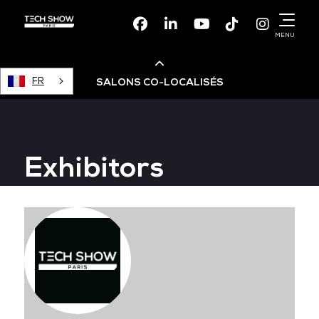
Facebook
Linkedin
Youtube
TikTok
Instagr
MENU
FR
SALONS CO-LOCALISÉS
Cloud & AI Infrastructure
Exhibitors
Devops Live
Cloud & Cyber Security
Data & AI Leaders Summit
Data Centre World