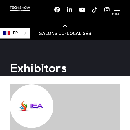
Facebook
Linkedin
Youtube
TikTok
Instagr
MENU
FR
SALONS CO-LOCALISÉS
Cloud & AI Infrastructure
Exhibitors
Devops Live
Cloud & Cyber Security
Data & AI Leaders Summit
Data Centre World