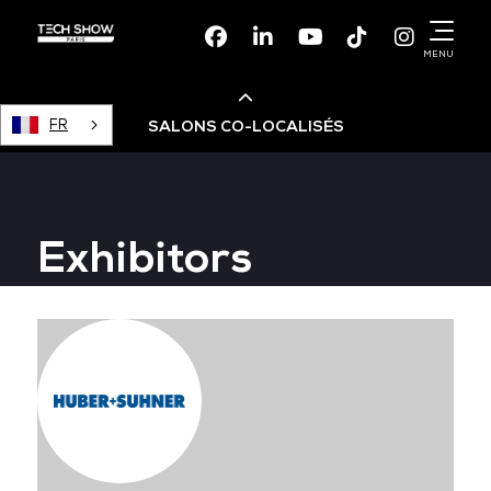
Facebook
Linkedin
Youtube
TikTok
Instagr
MENU
FR
SALONS CO-LOCALISÉS
Cloud & AI Infrastructure
Exhibitors
Devops Live
Cloud & Cyber Security
Data & AI Leaders Summit
Data Centre World