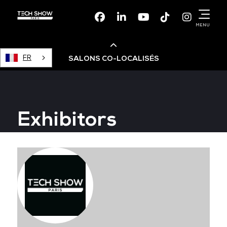
Facebook
Linkedin
Youtube
TikTok
Instagr
MENU
FR
SALONS CO-LOCALISÉS
Cloud & AI Infrastructure
Exhibitors
Devops Live
Cloud & Cyber Security
Data & AI Leaders Summit
Data Centre World